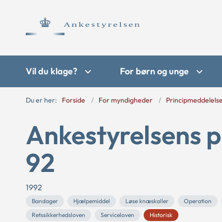
Vil du klage?
For børn og unge
Du er her:
Forside
For myndigheder
Principmeddelels
Ankestyrelsens 
92
1992
Bandager
Hjælpemiddel
Løse knæskaller
Operation
Retssikkerhedsloven
Serviceloven
Historisk