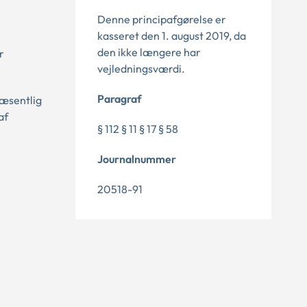
Denne principafgørelse er
kasseret den 1. august 2019, da
den ikke længere har
r
vejledningsværdi.
Paragraf
væsentlig
af
§ 112 § 11 § 17 § 58
Journalnummer
20518-91