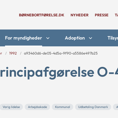
BØRNEBORTFØRELSE.DK
NYHEDER
PRESSE
T
For myndigheder
Adoption
Tilsy
er
1992
a93460d6-de05-4d5a-9f90-a5586e497b25
principafgørelse O-
Varig lidelse
Arbejdsskade
Kommunal
Udbetaling Danmark
A