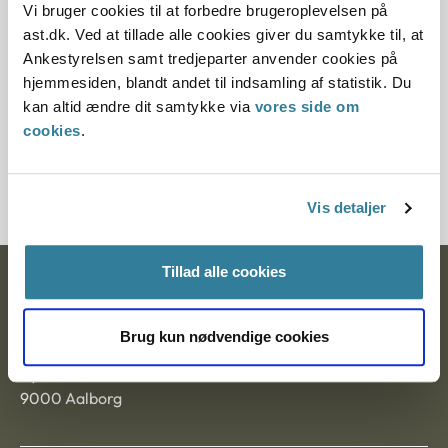
Vi bruger cookies til at forbedre brugeroplevelsen på
ast.dk. Ved at tillade alle cookies giver du samtykke til, at
Paragraf
Ankestyrelsen samt tredjeparter anvender cookies på
hjemmesiden, blandt andet til indsamling af statistik. Du
§ 27 § 57 § 50 § 11 § 10 § 58
kan altid ændre dit samtykke via
vores side om
Journalnummer
cookies
.
20114-91
Vis detaljer
Tillad alle cookies
Ankestyrelsen
Postadresse:
Brug kun nødvendige cookies
Nytorv 7, 2. sal
9000 Aalborg