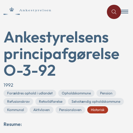
Ankestyrelsens
principafgørelse
O-3-92
1992
Forældres ophold i udlandet
Opholdskommune
Pension
Refusionskrav
Retsvildfarelse
Selvstændig opholdskommune
Kommunal
Aktivloven
Pensionsloven
Historisk
Resume: