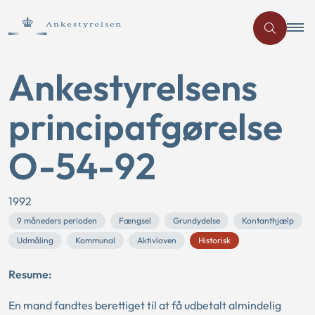
Ankestyrelsens
principafgørelse
O-54-92
1992
9 måneders perioden
Fængsel
Grundydelse
Kontanthjælp
Udmåling
Kommunal
Aktivloven
Historisk
Resume:
En mand fandtes berettiget til at få udbetalt almindelig