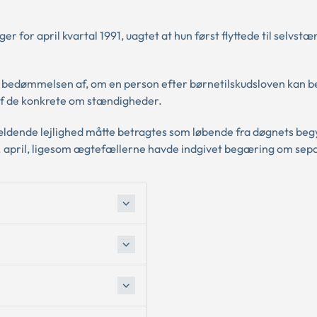
er for april kvartal 1991, uagtet at hun først flyttede til selvstæ
ed bedømmelsen af, om en person efter børnetilskudsloven kan b
af de konkrete om stændigheder.
ldende lejlighed måtte betragtes som løbende fra døgnets beg
en 1. april, ligesom ægtefællerne havde indgivet begæring om sep