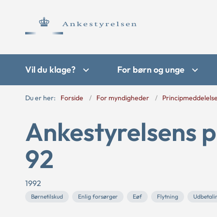
Vil du klage?
For børn og unge
Du er her:
Forside
For myndigheder
Principmeddelels
Ankestyrelsens p
92
1992
Børnetilskud
Enlig forsørger
Eøf
Flytning
Udbetal