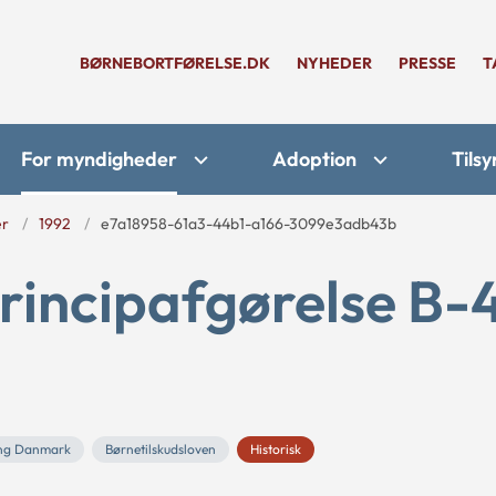
BØRNEBORTFØRELSE.DK
NYHEDER
PRESSE
T
For myndigheder
Adoption
Tilsy
er
1992
e7a18958-61a3-44b1-a166-3099e3adb43b
rincipafgørelse B-
ing Danmark
Børnetilskudsloven
Historisk