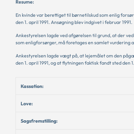
Resume:
En kvinde var berettiget til børnetilskud som enlig forsørg
den 1. april 1991. Ansøgning blev indgivet i februar 1991.
Ankestyrelsen lagde ved afgørelsen til grund, at der v
som enligforsørger, må foretages en samlet vurdering 
Ankestyrelsen lagde vægt på, at lejemålet om den pågæ
den 1. april 1991, og at flytningen faktisk fandt sted d
Kassation:
Love:
Sagsfremstilling: