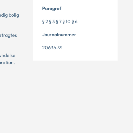
Paragraf
ndig bolig
§ 2 § 3 § 7 § 10 § 6
Journalnummer
etragtes
20636-91
yndelse
aration.