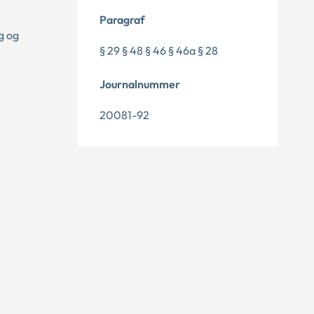
Paragraf
g og
§ 29 § 48 § 46 § 46a § 28
Journalnummer
20081-92