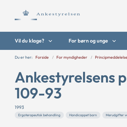
Vil du klage?
For børn og unge
Du er her:
Forside
For myndigheder
Principmeddelels
Ankestyrelsens p
109-93
1993
Ergoterapeutisk behandling
Handicappet barn
Merudgifter v