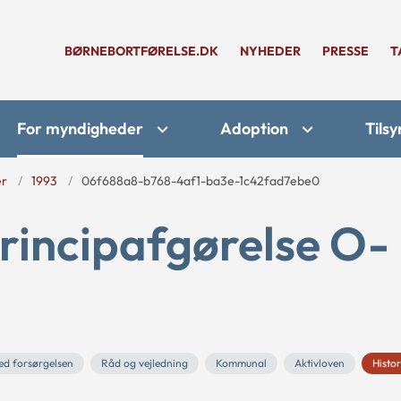
BØRNEBORTFØRELSE.DK
NYHEDER
PRESSE
T
For myndigheder
Adoption
Tilsy
er
1993
06f688a8-b768-4af1-ba3e-1c42fad7ebe0
rincipafgørelse O-
ed forsørgelsen
Råd og vejledning
Kommunal
Aktivloven
Histor