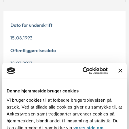
Dato for underskrift
15.08.1993
Offentliggørelsesdato
12.07.2013
Paragraf
§ 11 § 42
Denne hjemmeside bruger cookies
Vi bruger cookies til at forbedre brugeroplevelsen på
Journalnummer
ast.dk. Ved at tillade alle cookies giver du samtykke til, at
Ankestyrelsen samt tredjeparter anvender cookies på
21071-92
hjemmesiden, blandt andet til indsamling af statistik. Du
kan altid ændre dit samtykke via
vores side om