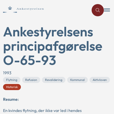
Ankestyrelsens
principafgørelse
O-65-93
1993
Flytning
Refusion
Revalidering
Kommunal
Aktivloven
Historisk
Resume:
En kvindes flytning, der ikke var led i hendes