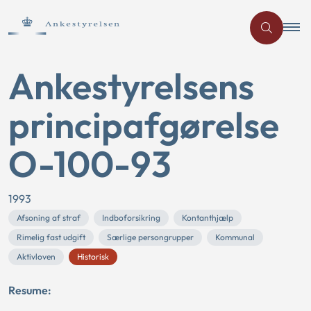
Ankestyrelsens
principafgørelse
O-100-93
1993
Afsoning af straf
Indboforsikring
Kontanthjælp
Rimelig fast udgift
Særlige persongrupper
Kommunal
Aktivloven
Historisk
Resume: