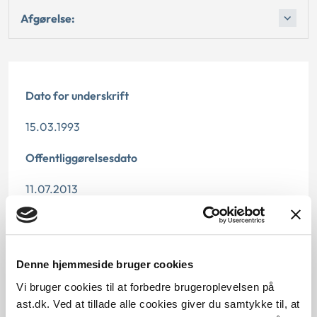
Afgørelse:
Dato for underskrift
15.03.1993
Offentliggørelsesdato
11.07.2013
Denne principafgørelse er kasseret den 19. juni 2019,
da der er kommet nye regler på området.
Denne hjemmeside bruger cookies
Paragraf
Vi bruger cookies til at forbedre brugeroplevelsen på
§ 45 § 43 § 1 § 43 § 54 § 44
ast.dk. Ved at tillade alle cookies giver du samtykke til, at