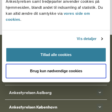
Ankestyrelsen samt tredjeparter anvender cookies på
Journalnummer
hjemmesiden, blandt andet til indsamling af statistik. Du
kan altid ændre dit samtykke via
vores side om
21127-92/21287-92
cookies
.
Vis detaljer
Ankestyrelsen
Tillad alle cookies
Postadresse:
Nytorv 7, 2. sal
Brug kun nødvendige cookies
9000 Aalborg
Ankestyrelsen Aalborg
Ankestyrelsen København