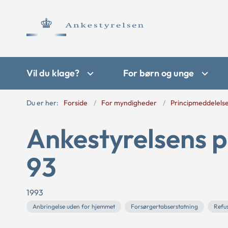
Vil du klage?
For børn og unge
Du er her:
Forside
For myndigheder
Principmeddelels
Ankestyrelsens p
93
1993
Anbringelse uden for hjemmet
Forsørgertabserstatning
Refu