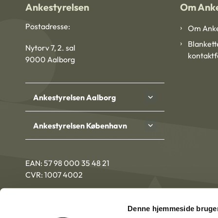
Ankestyrelsen
Om Anke
Postadresse:
Om Anke
Blankett
Nytorv 7, 2. sal
kontakt
9000 Aalborg
Ankestyrelsen Aalborg
Ankestyrelsen København
EAN: 57 98 000 35 48 21
CVR: 1007 4002
Denne hjemmeside bruger