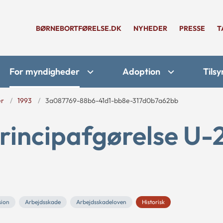
BØRNEBORTFØRELSE.DK
NYHEDER
PRESSE
T
For myndigheder
Adoption
Tilsy
er
1993
3a087769-88b6-41d1-bb8e-317d0b7a62bb
rincipafgørelse U-
sion
Arbejdsskade
Arbejdsskadeloven
Historisk