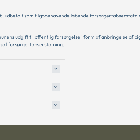
øb, udbetalt som tilgodehavende løbende forsørgertabserstatning
ens udgift til offentlig forsørgelse i form af anbringelse af pi
g af forsørgertabserstatning.