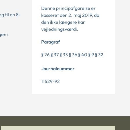
Denne principafgørelse er
 til en 8-
kasseret den 2. maj 2019, da
den ikke længere har
vejledningsværdi.
gen i
Paragraf
§ 26 § 37 § 33 § 36 § 40 § 9 § 32
Journalnummer
11529-92