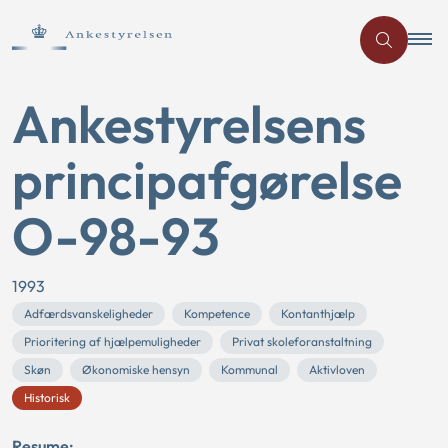
Ankestyrelsens
principafgørelse
O-98-93
1993
Adfærdsvanskeligheder
Kompetence
Kontanthjælp
Prioritering af hjælpemuligheder
Privat skoleforanstaltning
Skøn
Økonomiske hensyn
Kommunal
Aktivloven
Historisk
Resume: