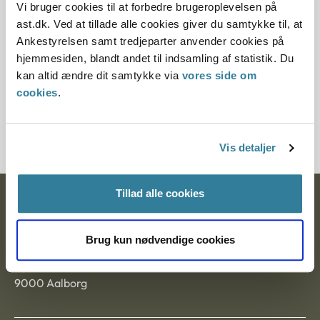
Vi bruger cookies til at forbedre brugeroplevelsen på
ast.dk. Ved at tillade alle cookies giver du samtykke til, at
Paragraf
Ankestyrelsen samt tredjeparter anvender cookies på
§ 33 § 46 § 15
hjemmesiden, blandt andet til indsamling af statistik. Du
kan altid ændre dit samtykke via
vores side om
Journalnummer
cookies
.
20929-92
Vis detaljer
Tillad alle cookies
Ankestyrelsen
Postadresse:
Brug kun nødvendige cookies
Nytorv 7, 2. sal
9000 Aalborg