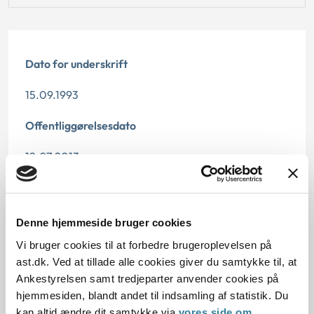
Dato for underskrift
15.09.1993
Offentliggørelsesdato
12.07.2013
Paragraf
§ 37 § 6
Denne hjemmeside bruger cookies
Vi bruger cookies til at forbedre brugeroplevelsen på
Journalnummer
ast.dk. Ved at tillade alle cookies giver du samtykke til, at
Ankestyrelsen samt tredjeparter anvender cookies på
21098-91
hjemmesiden, blandt andet til indsamling af statistik. Du
kan altid ændre dit samtykke via
vores side om