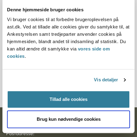
15.04.1993
Denne hjemmeside bruger cookies
Offentliggørelsesdato
Vi bruger cookies til at forbedre brugeroplevelsen på
ast.dk. Ved at tillade alle cookies giver du samtykke til, at
12.07.2013
Ankestyrelsen samt tredjeparter anvender cookies på
hjemmesiden, blandt andet til indsamling af statistik. Du
Paragraf
kan altid ændre dit samtykke via
vores side om
cookies
.
§ 105 § 66 § 33 § 11 § 10
Journalnummer
Vis detaljer
20007-9020709-9120079-9220657-92
Tillad alle cookies
Brug kun nødvendige cookies
Ankestyrelsen
Postadresse: