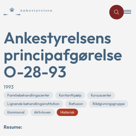
Ankestyrelsens
principafgørelse
O-28-93
1993
Familiebehandlingscenter
Kontanthjælp
Kursuscenter
Lignende behandlingsinstitution
Refusion
Rådgivningsgruppe
Kommunal
Aktivloven
Historisk
Resume: