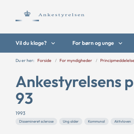
Vil du klage?
For børn og unge
Du er her:
Forside
For myndigheder
Principmeddelels
Ankestyrelsens p
93
1993
Dissemineret sclerose
Ung alder
Kommunal
Aktivloven