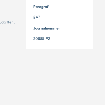
Paragraf
§ 43
dgifter .
Journalnummer
20885-92