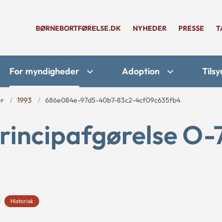
BØRNEBORTFØRELSE.DK
NYHEDER
PRESSE
T
For myndigheder
Adoption
Tilsy
er
1993
686e084e-97d5-40b7-83c2-4cf09c635fb4
rincipafgørelse O-
Historisk