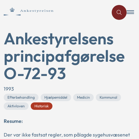
Ankestyrelsens
principafgørelse
O-72-93
1993
Efterbehandling
Hjælpemiddel
Medicin
Kommunal
Aktivloven
Historisk
Resume:
Der var ikke fastsat regler, som pålagde sygehusvæsenet