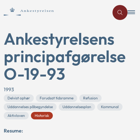
Ankestyrelsens
principafgørelse
O-19-93
1993
Delvist ophør
Forudsat tidsramme
Refusion
Uddannelses påbegyndelse
Uddannelsesplan
Kommunal
Aktivloven
Historisk
Resume: