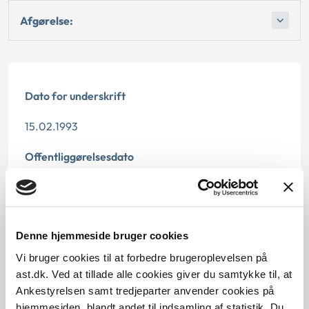
Afgørelse:
Dato for underskrift
15.02.1993
Offentliggørelsesdato
12.07.2013
Paragraf
Denne hjemmeside bruger cookies
§ 11 § 43 § 42
Vi bruger cookies til at forbedre brugeroplevelsen på
ast.dk. Ved at tillade alle cookies giver du samtykke til, at
Journalnummer
Ankestyrelsen samt tredjeparter anvender cookies på
hjemmesiden, blandt andet til indsamling af statistik. Du