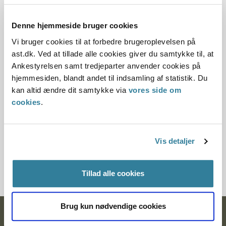
Dato for underskrift
15.01.1993
Denne hjemmeside bruger cookies
Vi bruger cookies til at forbedre brugeroplevelsen på
Offentliggørelsesdato
ast.dk. Ved at tillade alle cookies giver du samtykke til, at
Ankestyrelsen samt tredjeparter anvender cookies på
12.07.2013
hjemmesiden, blandt andet til indsamling af statistik. Du
kan altid ændre dit samtykke via
vores side om
Paragraf
cookies
.
§ 11 § 83
Journalnummer
Vis detaljer
20898-9220897-9220941-92
Tillad alle cookies
Brug kun nødvendige cookies
Ankestyrelsen