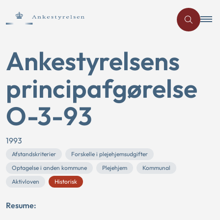
Ankestyrelsens
principafgørelse
O-3-93
1993
Afstandskriterier
Forskelle i plejehjemsudgifter
Optagelse i anden kommune
Plejehjem
Kommunal
Aktivloven
Historisk
Resume: