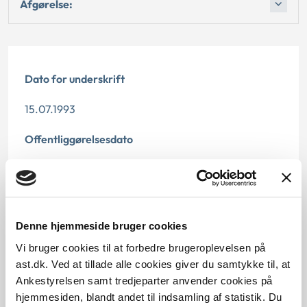
Afgørelse:
Dato for underskrift
15.07.1993
Offentliggørelsesdato
12.07.2013
Paragraf
Denne hjemmeside bruger cookies
§ 48 § 6 § 58
Vi bruger cookies til at forbedre brugeroplevelsen på
Journalnummer
ast.dk. Ved at tillade alle cookies giver du samtykke til, at
Ankestyrelsen samt tredjeparter anvender cookies på
30574-91
hjemmesiden, blandt andet til indsamling af statistik. Du