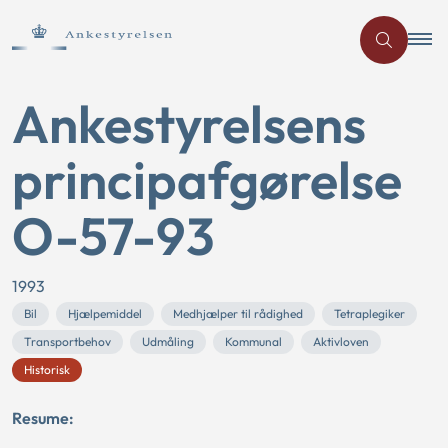
Ankestyrelsens
principafgørelse
O-57-93
1993
Bil
Hjælpemiddel
Medhjælper til rådighed
Tetraplegiker
Transportbehov
Udmåling
Kommunal
Aktivloven
Historisk
Resume: