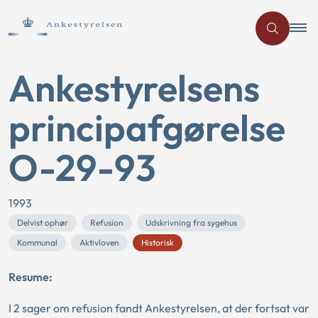
Ankestyrelsens
principafgørelse
O-29-93
1993
Delvist ophør
Refusion
Udskrivning fra sygehus
Kommunal
Aktivloven
Historisk
Resume:
I 2 sager om refusion fandt Ankestyrelsen, at der fortsat var