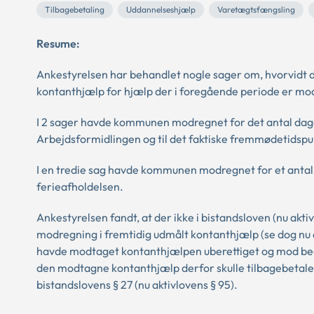
Tilbagebetaling
Uddannelseshjælp
Varetægtsfængsling
Resume:
Ankestyrelsen har behandlet nogle sager om, hvorvidt de
kontanthjælp for hjælp der i foregående periode er mo
I 2 sager havde kommunen modregnet for det antal dage
Arbejdsformidlingen og til det faktiske fremmødetidspu
I en tredie sag havde kommunen modregnet for et anta
ferieafholdelsen.
Ankestyrelsen fandt, at der ikke i bistandsloven (nu akti
modregning i fremtidig udmålt kontanthjælp (se dog nu 
havde modtaget kontanthjælpen uberettiget og mod bedre v
den modtagne kontanthjælp derfor skulle tilbagebetales.
bistandslovens § 27 (nu aktivlovens § 95).