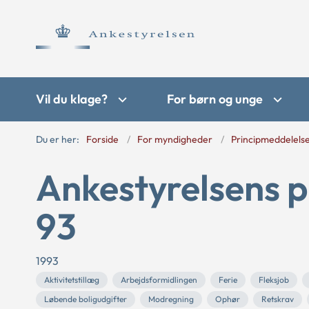
Vil du klage?
For børn og unge
Du er her:
Forside
For myndigheder
Principmeddelels
Ankestyrelsens p
93
1993
Aktivitetstillæg
Arbejdsformidlingen
Ferie
Fleksjob
Løbende boligudgifter
Modregning
Ophør
Retskrav