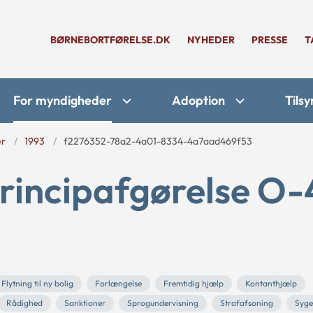
BØRNEBORTFØRELSE.DK
NYHEDER
PRESSE
T
For myndigheder
Adoption
Tilsy
er
1993
f2276352-78a2-4a01-8334-4a7aad469f53
rincipafgørelse O-
Flytning til ny bolig
Forlængelse
Fremtidig hjælp
Kontanthjælp
Rådighed
Sanktioner
Sprogundervisning
Strafafsoning
Syg