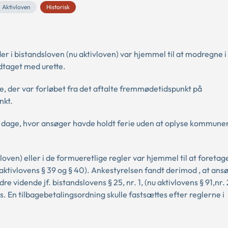
Aktivloven
Historisk
r i bistandsloven (nu aktivloven) var hjemmel til at modregne i
dtaget med urette.
, der var forløbet fra det aftalte fremmødetidspunkt på
nkt.
l dage, hvor ansøger havde holdt ferie uden at oplyse kommun
vloven) eller i de formueretlige regler var hjemmel til at foretag
aktivlovens § 39 og § 40). Ankestyrelsen fandt derimod , at an
idende jf. bistandslovens § 25, nr. 1, (nu aktivlovens § 91,nr. 
 En tilbagebetalingsordning skulle fastsættes efter reglerne i