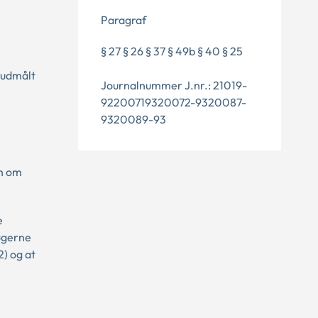
Paragraf
§ 27 § 26 § 37 § 49b § 40 § 25
 udmålt
Journalnummer J.nr.: 21019-
92200719320072-9320087-
9320089-93
en om
e
søgerne
2) og at