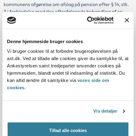
kommunens afgørelse om afslag på pension efter § 14, stk.
3 i forbindelse med den efterfølgende behandling af en
klage, var til hinder for at Ankestyrelsen kan behandle
spørgsmålet om retten til førtidspension efter § 14, stk. 3, i
forbindelse med behandlingen af en klage over
revaliderings- og pensionsnævnets afgørelse om afslag på
Denne hjemmeside bruger cookies
mellemste førtidspension, som er indanket i
Vi bruger cookies til at forbedre brugeroplevelsen på
overensstemmelse med den almindelige klageregel i lovens
ast.dk. Ved at tillade alle cookies giver du samtykke til, at
§ 50, stk. 2, 1. pkt.
Ankestyrelsen samt tredjeparter anvender cookies på
hjemmesiden, blandt andet til indsamling af statistik. Du
kan altid ændre dit samtykke via
vores side om
Kassation:
cookies
.
Love:
Vis detaljer
Afgørelse:
Tillad alle cookies