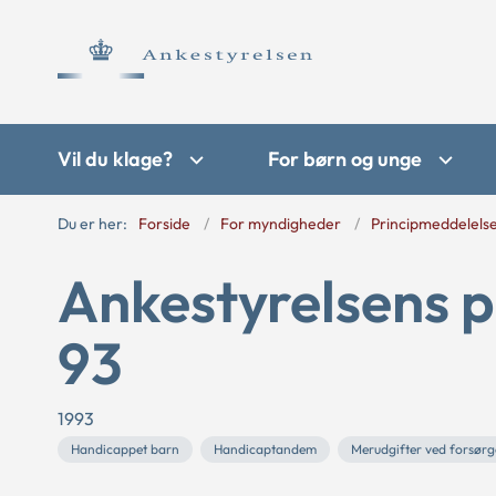
Vil du klage?
For børn og unge
Du er her:
Forside
For myndigheder
Principmeddelels
Ankestyrelsens p
93
1993
Handicappet barn
Handicaptandem
Merudgifter ved forsørg