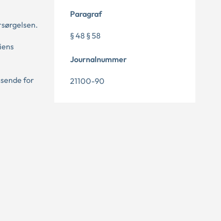
Paragraf
rsørgelsen.
§ 48 § 58
iens
Journalnummer
ssende for
21100-90