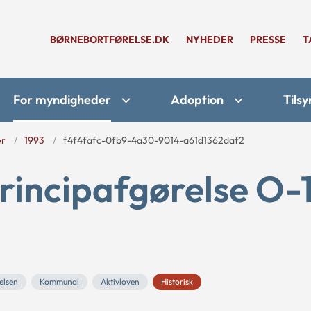
BØRNEBORTFØRELSE.DK
NYHEDER
PRESSE
T
For myndigheder
Adoption
Tilsy
er
1993
f4f4fafc-0fb9-4a30-9014-a61d1362daf2
rincipafgørelse O-
elsen
Kommunal
Aktivloven
Historisk