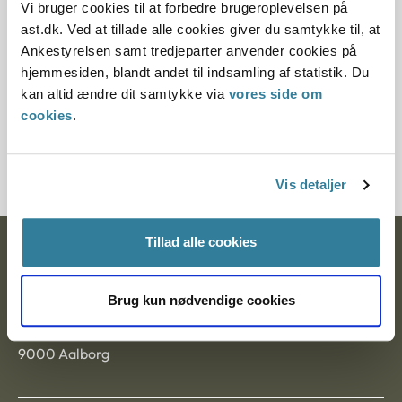
Vi bruger cookies til at forbedre brugeroplevelsen på
ast.dk. Ved at tillade alle cookies giver du samtykke til, at
Paragraf
Ankestyrelsen samt tredjeparter anvender cookies på
§ 13 § 58 § 58
hjemmesiden, blandt andet til indsamling af statistik. Du
kan altid ændre dit samtykke via
vores side om
Journalnummer
cookies
.
20676-93
Vis detaljer
Tillad alle cookies
Ankestyrelsen
Postadresse:
Brug kun nødvendige cookies
Nytorv 7, 2. sal
9000 Aalborg