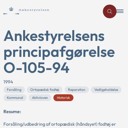
Ankestyrelsens
principafgørelse
O-105-94
1994
Forsåling
Ortopædisk fodtøj
Reparation
Vedligeholdelse
Kommunal
Aktivloven
Historisk
Resume:
Forsåling/udbedring af ortopædisk (håndsyet) fodtøj er