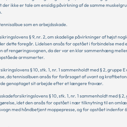
 at der ikke er tale om ensidig påvirkning af de samme muskelgr
m.
n tennisalbue som en arbejdsskade.
sikringslovens § 9, nr. 2, om skadelige påvirkninger af højst nog
er dette foregår. Lidelsen ansås for opstået i forbindelse med e
ion af rengøringsvognen, da der var en klar sammenhæng mell
 opståede armsmerter.
ikringslovens § 10, stk. 1, nr. 1 sammenholdt med § 2, gruppe E 6 
 da tennisalbuen ansås for forårsaget af uvant og kraftbeton
vde genoptaget sit arbejde efter et længere fravær.
dsskadeforsikringslovens § 10, stk. 1, nr. 1 sammenholdt med § 2,
relse, idet den ansås for opstået i nær tilknytning til en omlæ
gsvogn med håndbetjent moppepresse, og for opstået indenfor