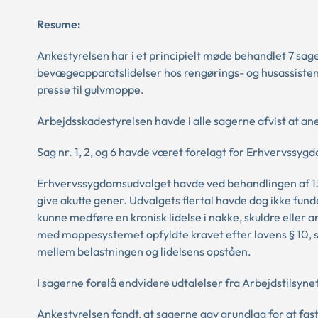
Resume:
Ankestyrelsen har i et principielt møde behandlet 7 sag
bevægeapparatslidelser hos rengørings- og husassisten
presse til gulvmoppe.
Arbejdsskadestyrelsen havde i alle sagerne afvist at 
Sag nr. 1, 2, og 6 havde været forelagt for Erhvervssygd
Erhvervssygdomsudvalget havde ved behandlingen af 1
give akutte gener. Udvalgets flertal havde dog ikke fund
kunne medføre en kronisk lidelse i nakke, skuldre eller 
med moppesystemet opfyldte kravet efter lovens § 10, st
mellem belastningen og lidelsens opståen.
I sagerne forelå endvidere udtalelser fra Arbejdstilsyne
Ankestyrelsen fandt, at sagerne gav grundlag for at fas