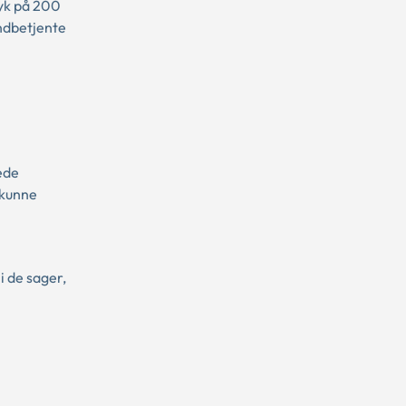
ryk på 200
ndbetjente
ede
 kunne
i de sager,