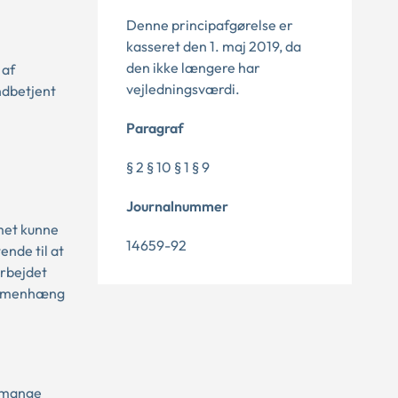
Denne principafgørelse er
kasseret den 1. maj 2019, da
den ikke længere har
 af
vejledningsværdi.
ndbetjent
Paragraf
§ 2 § 10 § 1 § 9
Journalnummer
met kunne
14659-92
ende til at
arbejdet
 sammenhæng
s mange