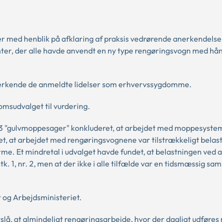
er med henblik på afklaring af praksis vedrørende anerkendelse
ter, der alle havde anvendt en ny type rengøringsvogn med hå
anerkende de anmeldte lidelser som erhvervssygdomme.
omsudvalget til vurdering.
3 "gulvmoppesager" konkluderet, at arbejdet med moppesyste
et, at arbejdet med rengøringsvognene var tilstrækkeligt belast
arme. Et mindretal i udvalget havde fundet, at belastningen ved 
k. 1, nr. 2, men at der ikke i alle tilfælde var en tidsmæssig
t og Arbejdsministeriet.
tslå, at almindeligt rengøringsarbejde, hvor der dagligt udføre