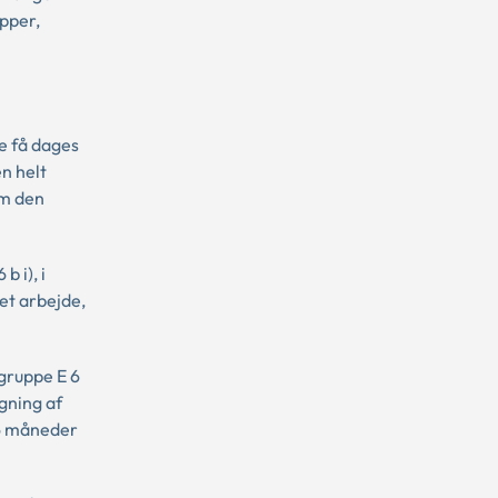
upper,
le få dages
n helt
em den
b i), i
et arbejde,
 gruppe E 6
gning af
 6 måneder