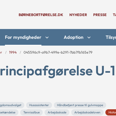
BØRNEBORTFØRELSE.DK
NYHEDER
PRESSE
T
For myndigheder
Adoption
Tilsy
er
1994
045596c9-a9b7-499e-b291-7bb7fb165e79
rincipafgørelse U-1
ygdomsudvalget
Husassistenter
Håndbetjent presse til gulvmoppe
betændelse
Tennisalbue
Arbejdsskade
Arbejdsskadeloven
Histo