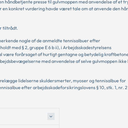
 den håndbetjente presse til gulvmoppen med anvendelse af et t
r en konkret vurdering havde været tale om at anvende den hå
 tiltrådt.
anerkende nogle af de anmeldte tennisalbuer efter
holdt med § 2, gruppe E 6 b ii), i Arbejdsskadestyrelsens
l være forårsaget af hurtigt gentagne og betydelig kraftbeton
arbejdsbevægelserne med anvendelse af selve gulvmoppen ikke
forelægge lidelserne skuldersmerter, myoser og tennisalbue for
isalbue efter arbejdsskadeforsikringslovens § 10, stk. 1, nr. 2 