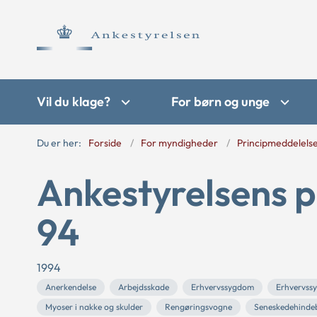
Vil du klage?
For børn og unge
Du er her:
Forside
For myndigheder
Principmeddelels
Ankestyrelsens p
94
1994
Anerkendelse
Arbejdsskade
Erhvervssygdom
Erhvervss
Myoser i nakke og skulder
Rengøringsvogne
Seneskedehinde