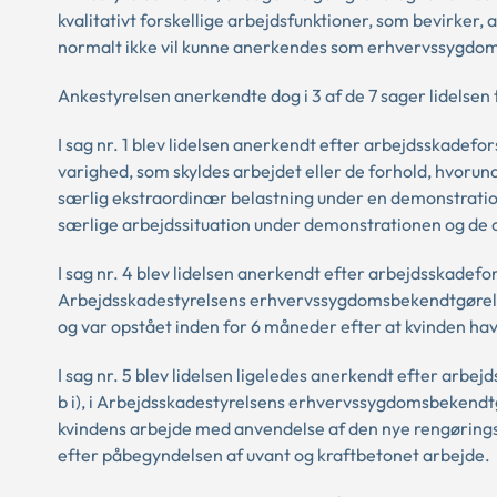
kvalitativt forskellige arbejdsfunktioner, som bevirker,
normalt ikke vil kunne anerkendes som erhvervssygdo
Ankestyrelsen anerkendte dog i 3 af de 7 sager lidelse
I sag nr. 1 blev lidelsen anerkendt efter arbejdsskadefor
varighed, som skyldes arbejdet eller de forhold, hvorund
særlig ekstraordinær belastning under en demonstrat
særlige arbejdssituation under demonstrationen og de
I sag nr. 4 blev lidelsen anerkendt efter arbejdsskadefors
Arbejdsskadestyrelsens erhvervssygdomsbekendtgørelse,
og var opstået inden for 6 måneder efter at kvinden ha
I sag nr. 5 blev lidelsen ligeledes anerkendt efter arbej
b i), i Arbejdsskadestyrelsens erhvervssygdomsbekendtgø
kvindens arbejde med anvendelse af den nye rengørin
efter påbegyndelsen af uvant og kraftbetonet arbejde.