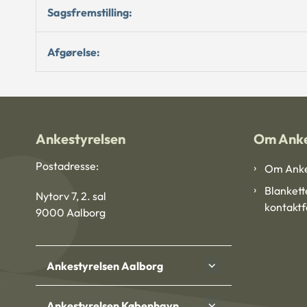
Sagsfremstilling:
Afgørelse:
Ankestyrelsen
Om Anke
Postadresse:
Om Anke
Blankett
Nytorv 7, 2. sal
kontakt
9000 Aalborg
Ankestyrelsen Aalborg
Ankestyrelsen København