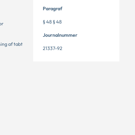
Paragraf
§ 48 § 48
or
Journalnummer
ing af tabt
21337-92