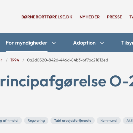
BØRNEBORTFØRELSE.DK
NYHEDER
PRESSE
T
For myndigheder
Adoption
Tilsy
er
1994
0a2d0520-842d-446d-84b3-bf7ac21812ed
rincipafgørelse O-
 af timetal
Regulering
Tabt arbejdsfortjeneste
Kommunal
Akt