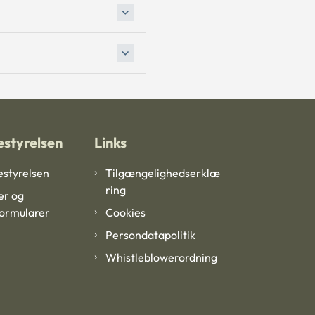
styrelsen
Links
styrelsen
Tilgængelighedserklæ
ring
er og
formularer
Cookies
Persondatapolitik
Whistleblowerordning