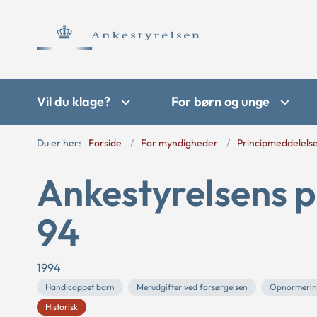
Vil du klage?
For børn og unge
Du er her:
Forside
For myndigheder
Principmeddelels
Ankestyrelsens p
94
1994
Handicappet barn
Merudgifter ved forsørgelsen
Opnormering
Historisk