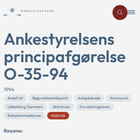
Ankestyrelsens
principafgørelse
O-35-94
1994
Ankefrist
Begyndelsestidspunkt
Arbejdsskade
Kommunal
Udbetaling Danmark
Aktivloven
Forvaltningsloven
Retssikkerhedsloven
Historisk
Resume: