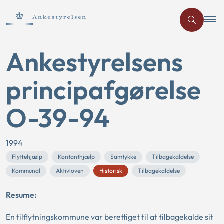
Ankestyrelsens
principafgørelse
O-39-94
1994
Flyttehjælp
Kontanthjælp
Samtykke
Tilbagekaldelse
Kommunal
Aktivloven
Historisk
Tilbagekaldelse
Resume:
En tilflytningskommune var berettiget til at tilbagekalde sit