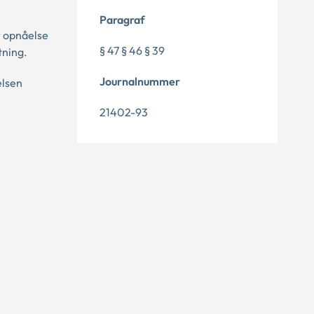
Paragraf
r opnåelse
§ 47 § 46 § 39
tning.
Journalnummer
elsen
21402-93