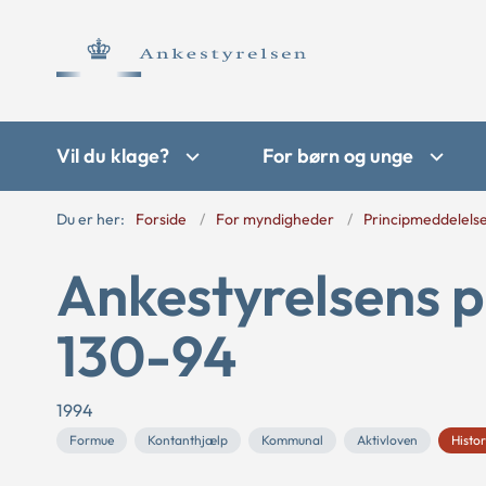
Vil du klage?
For børn og unge
Du er her:
Forside
For myndigheder
Principmeddelels
Ankestyrelsens p
130-94
1994
Formue
Kontanthjælp
Kommunal
Aktivloven
Histor