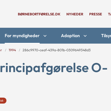
BØRNEBORTFØRELSE.DK
NYHEDER
PRESSE
T
For myndigheder
Adoption
Tilsy
er
1994
286c9970-ceaf-439a-801b-0309649348d3
rincipafgørelse O-
isk