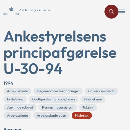
Ankestyrelsens
principafgørelse
U-30-94
1994
Arbejdsskade
Degenerative forandringer
Erhvervsevnetab
Erstatning
Godtgørelse for varigt mén
Håndeksem
Jævnlige udbrud
Rengøringsassistent
Toksisk
Arbejdsskade
Arbejdsskadeloven
Historisk
Resume: