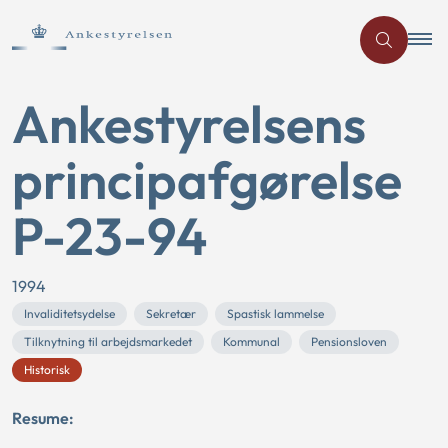
Ankestyrelsens
principafgørelse
P-23-94
1994
Invaliditetsydelse
Sekretær
Spastisk lammelse
Tilknytning til arbejdsmarkedet
Kommunal
Pensionsloven
Historisk
Resume: