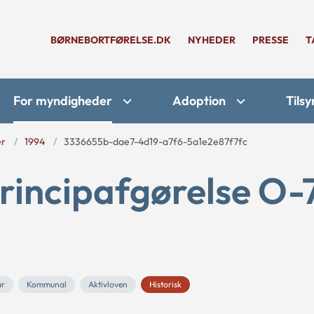
BØRNEBORTFØRELSE.DK
NYHEDER
PRESSE
T
For myndigheder
Adoption
Tilsy
er
1994
3336655b-dae7-4d19-a7f6-5a1e2e87f7fc
rincipafgørelse O-
år
Kommunal
Aktivloven
Historisk