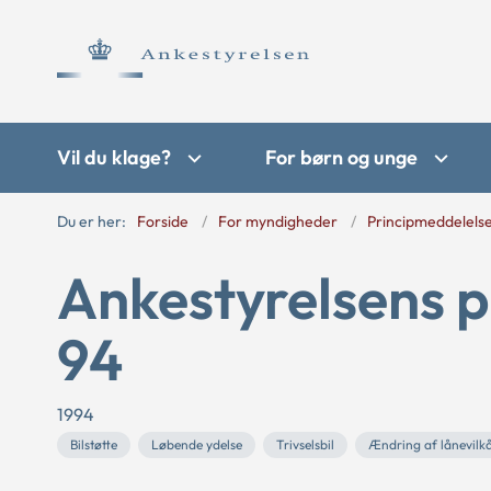
Vil du klage?
For børn og unge
Du er her:
Forside
For myndigheder
Principmeddelels
Ankestyrelsens p
94
1994
Bilstøtte
Løbende ydelse
Trivselsbil
Ændring af lånevilk