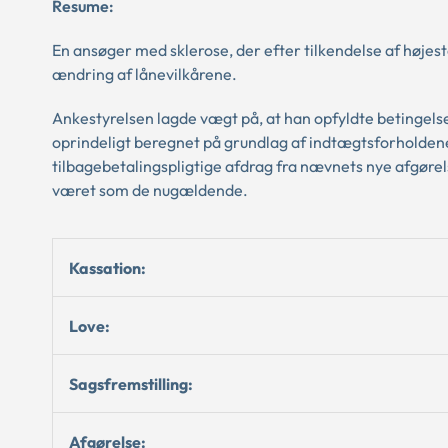
Resume:
En ansøger med sklerose, der efter tilkendelse af højeste 
ændring af lånevilkårene.
Ankestyrelsen lagde vægt på, at han opfyldte betingels
oprindeligt beregnet på grundlag af indtægtsforholdene,
tilbagebetalingspligtige afdrag fra nævnets nye afgøre
været som de nugældende.
Kassation:
Love:
Sagsfremstilling:
Afgørelse: