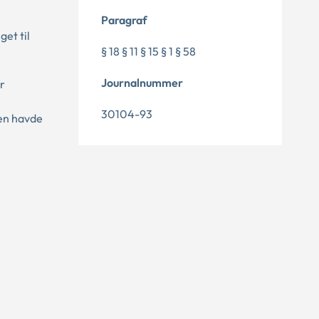
Paragraf
get til
§ 18 § 11 § 15 § 1 § 58
Journalnummer
r
30104-93
ten havde