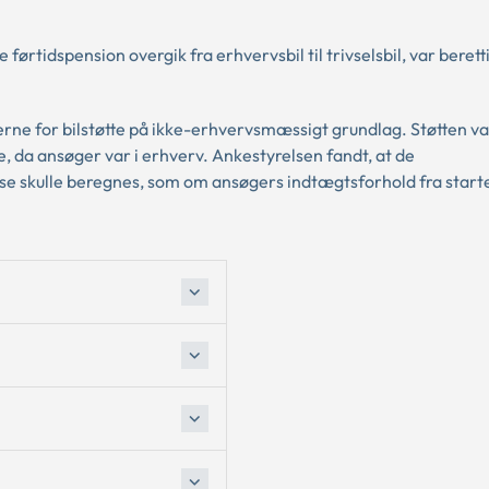
førtidspension overgik fra erhvervsbil til trivselsbil, var beretti
erne for bilstøtte på ikke-erhvervsmæssigt grundlag. Støtten va
 da ansøger var i erhverv. Ankestyrelsen fandt, at de
lse skulle beregnes, som om ansøgers indtægtsforhold fra star