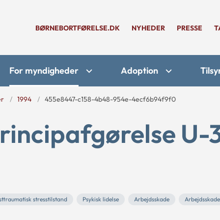
BØRNEBORTFØRELSE.DK
NYHEDER
PRESSE
T
For myndigheder
Adoption
Tilsy
er
1994
455e8447-c158-4b48-954e-4ecf6b94f9f0
rincipafgørelse U-
ttraumatisk stresstilstand
Psykisk lidelse
Arbejdsskade
Arbejdsskade