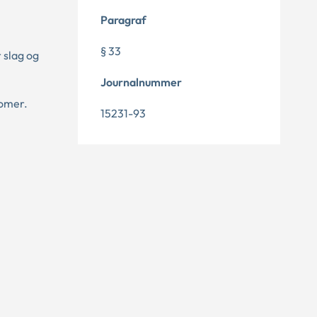
Paragraf
§ 33
 slag og
Journalnummer
tomer.
15231-93