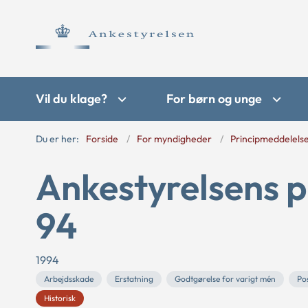
Vil du klage?
For børn og unge
Du er her:
Forside
For myndigheder
Principmeddelels
Ankestyrelsens p
94
1994
Arbejdsskade
Erstatning
Godtgørelse for varigt mén
Pos
Historisk