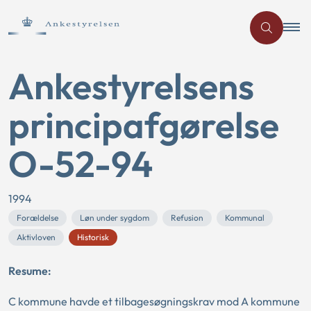
Ankestyrelsens
principafgørelse
O-52-94
1994
Forældelse
Løn under sygdom
Refusion
Kommunal
Aktivloven
Historisk
Resume:
C kommune havde et tilbagesøgningskrav mod A kommune