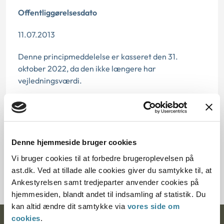
Offentliggørelsesdato
11.07.2013
Denne principmeddelelse er kasseret den 31.
oktober 2022, da den ikke længere har
vejledningsværdi.
Paragraf
§ 2 § 11 § 10 § 1 § 117
Denne hjemmeside bruger cookies
Journalnummer
Vi bruger cookies til at forbedre brugeroplevelsen på
21028-92
ast.dk. Ved at tillade alle cookies giver du samtykke til, at
Ankestyrelsen samt tredjeparter anvender cookies på
hjemmesiden, blandt andet til indsamling af statistik. Du
kan altid ændre dit samtykke via
vores side om
cookies
.