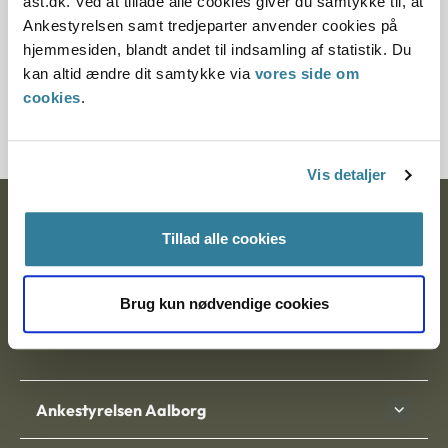
ast.dk. Ved at tillade alle cookies giver du samtykke til, at
§ 33 § 15 § 19
Ankestyrelsen samt tredjeparter anvender cookies på
hjemmesiden, blandt andet til indsamling af statistik. Du
Journalnummer
kan altid ændre dit samtykke via
vores side om
cookies
.
20363-94
Vis detaljer
Ankestyrelsen
Tillad alle cookies
Postadresse:
Brug kun nødvendige cookies
Nytorv 7, 2. sal
9000 Aalborg
Ankestyrelsen Aalborg