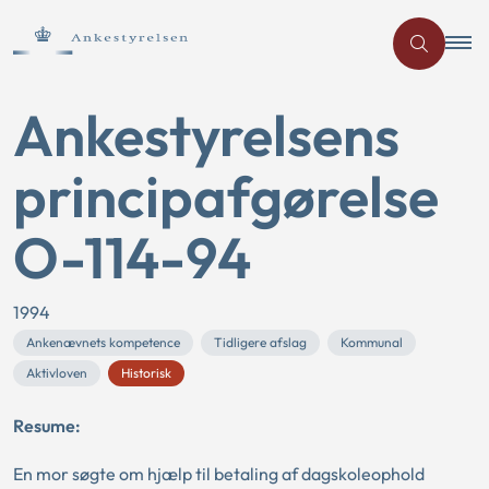
Ankestyrelsens
principafgørelse
O-114-94
1994
Ankenævnets kompetence
Tidligere afslag
Kommunal
Aktivloven
Historisk
Resume:
En mor søgte om hjælp til betaling af dagskoleophold