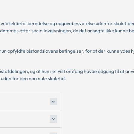
 ved lektieforberedelse og opgavebesvarelse udenfor skoletide
edømmes efter sociallovgivningen, da det ansøgte ikke kunne be
n opfyldte bistandslovens betingelser, for at der kunne ydes hj
 kostafdelingen, og at hun i et vist omfang havde adgang til at an
e uden for den normale skoletid.