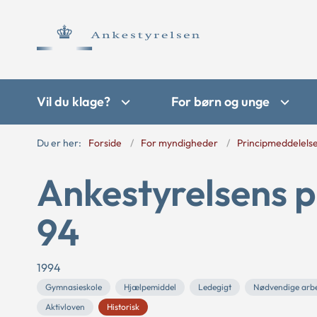
Vil du klage?
For børn og unge
Du er her:
Forside
For myndigheder
Principmeddelels
Ankestyrelsens p
94
1994
Gymnasieskole
Hjælpemiddel
Ledegigt
Nødvendige arbe
Aktivloven
Historisk