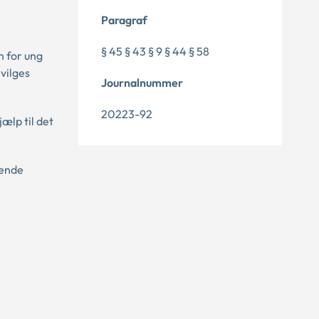
Paragraf
§ 45 § 43 § 9 § 44 § 58
n for ung
vilges
Journalnummer
20223-92
ælp til det
vende