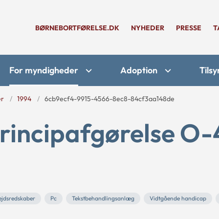
BØRNEBORTFØRELSE.DK
NYHEDER
PRESSE
T
For myndigheder
Adoption
Tilsy
er
1994
6cb9ecf4-9915-4566-8ec8-84cf3aa148de
rincipafgørelse O-
jdsredskaber
Pc
Tekstbehandlingsanlæg
Vidtgående handicap