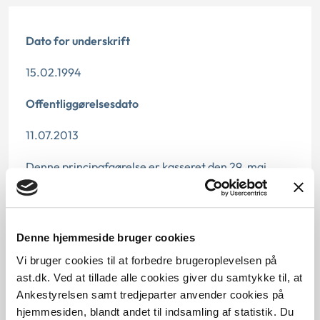
Dato for underskrift
15.02.1994
Offentliggørelsesdato
11.07.2013
Denne principafgørelse er kasseret den 29. maj
2019, da den ikke længere har vejledningsværdi.
Paragraf
Denne hjemmeside bruger cookies
§ 47 § 46 § 3 § 46 § 1
Vi bruger cookies til at forbedre brugeroplevelsen på
Journalnummer
ast.dk. Ved at tillade alle cookies giver du samtykke til, at
Ankestyrelsen samt tredjeparter anvender cookies på
21144-92
hjemmesiden, blandt andet til indsamling af statistik. Du