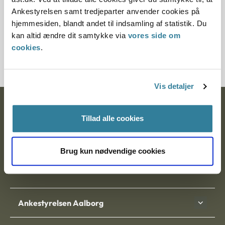
§ 14 § 18 § 11
Ankestyrelsen samt tredjeparter anvender cookies på
hjemmesiden, blandt andet til indsamling af statistik. Du
Journalnummer
kan altid ændre dit samtykke via
vores side om
cookies
.
20497-92
Vis detaljer
Ankestyrelsen
Tillad alle cookies
Postadresse:
Brug kun nødvendige cookies
Nytorv 7, 2. sal
9000 Aalborg
Ankestyrelsen Aalborg