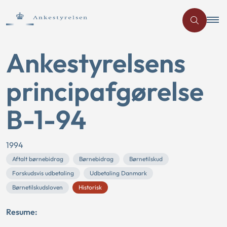
Ankestyrelsens
principafgørelse
B-1-94
1994
Aftalt børnebidrag
Børnebidrag
Børnetilskud
Forskudsvis udbetaling
Udbetaling Danmark
Børnetilskudsloven
Historisk
Resume: