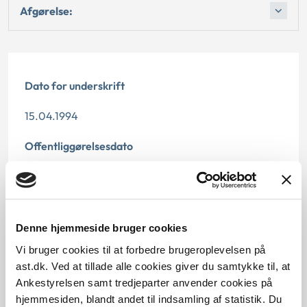
Afgørelse:
Dato for underskrift
15.04.1994
Offentliggørelsesdato
12.07.2013
Paragraf
Denne hjemmeside bruger cookies
§ 112 § 120 § 118 § 91 § 117 § 119
Vi bruger cookies til at forbedre brugeroplevelsen på
Journalnummer
ast.dk. Ved at tillade alle cookies giver du samtykke til, at
Ankestyrelsen samt tredjeparter anvender cookies på
21067-93
hjemmesiden, blandt andet til indsamling af statistik. Du