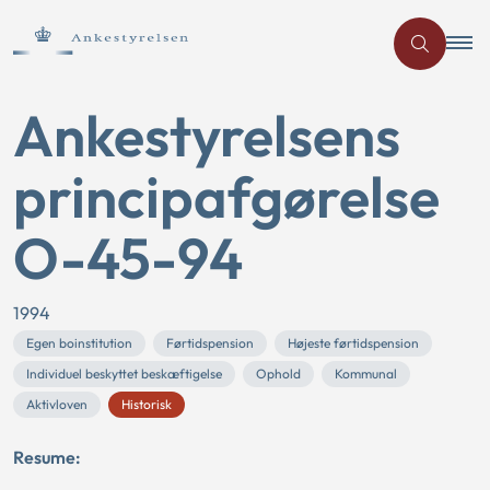
Ankestyrelsens
principafgørelse
O-45-94
1994
Egen boinstitution
Førtidspension
Højeste førtidspension
Individuel beskyttet beskæftigelse
Ophold
Kommunal
Aktivloven
Historisk
Resume: