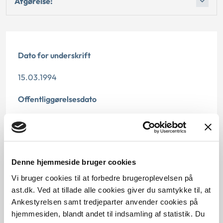
Afgørelse:
Dato for underskrift
15.03.1994
Offentliggørelsesdato
12.07.2013
Paragraf
Denne hjemmeside bruger cookies
§ 26 § 5
Vi bruger cookies til at forbedre brugeroplevelsen på
Journalnummer
ast.dk. Ved at tillade alle cookies giver du samtykke til, at
Ankestyrelsen samt tredjeparter anvender cookies på
70007-91
hjemmesiden, blandt andet til indsamling af statistik. Du