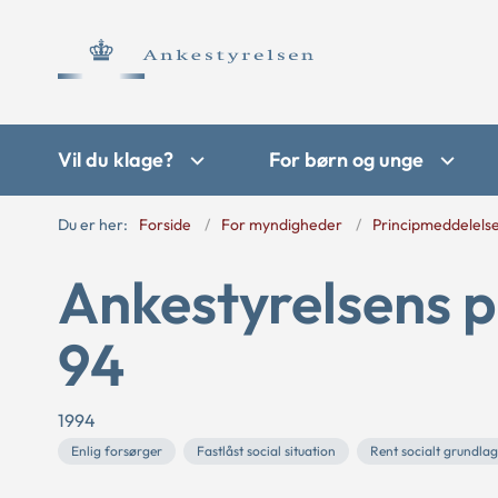
Vil du klage?
For børn og unge
Du er her:
Forside
For myndigheder
Principmeddelels
Ankestyrelsens p
94
1994
Enlig forsørger
Fastlåst social situation
Rent socialt grundlag