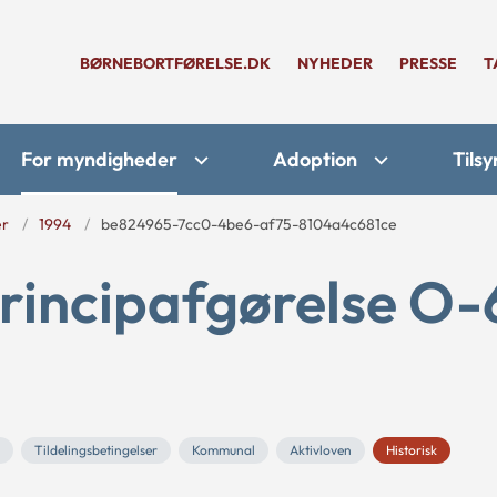
BØRNEBORTFØRELSE.DK
NYHEDER
PRESSE
T
For myndigheder
Adoption
Tilsy
er
1994
be824965-7cc0-4be6-af75-8104a4c681ce
rincipafgørelse O-
Tildelingsbetingelser
Kommunal
Aktivloven
Historisk