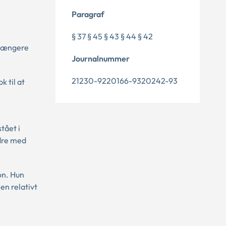
Paragraf
§ 37 § 45 § 43 § 44 § 42
i længere
Journalnummer
21230-9220166-9320242-93
 til at
tået i
edre med
ion. Hun
en relativt