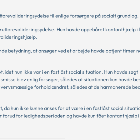
torevalideringsydelse til enlige forsørgere på socialt grundlag.
il bruttorevalideringsydelse. Hun havde oppebåret kontanthjælp 
evalideringshjælp.
nde betydning, at ansøger ved et arbejde havde optjent timer nok
, idet hun ikke var i en fastlåst social situation. Hun havde søgt
kilsmisse blev enlig forsøger, således at situationen kun havde bes
 erhvervsmæssige forhold ændret, således at de harmonerede b
t, da hun ikke kunne anses for at være i en fastlåst social situat
år forud for ledighedsperioden og havde kun fået kontanthjælp i 