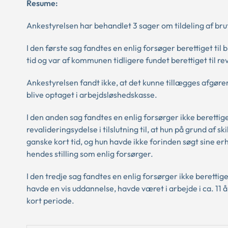
Resume:
Ankestyrelsen har behandlet 3 sager om tildeling af brut
I den første sag fandtes en enlig forsøger berettiget t
tid og var af kommunen tidligere fundet berettiget til r
Ankestyrelsen fandt ikke, at det kunne tillægges afgøre
blive optaget i arbejdsløshedskasse.
I den anden sag fandtes en enlig forsørger ikke berettiget
revalideringsydelse i tilslutning til, at hun på grund af s
ganske kort tid, og hun havde ikke forinden søgt sine
hendes stilling som enlig forsørger.
I den tredje sag fandtes en enlig forsørger ikke berettige
havde en vis uddannelse, havde været i arbejde i ca. 11 
kort periode.