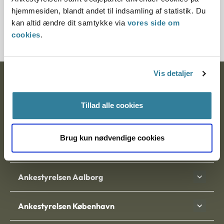
Journalnummer
hjemmesiden, blandt andet til indsamling af statistik. Du
kan altid ændre dit samtykke via
vores side om
20854-92
cookies
.
Vis detaljer
Ankestyrelsen
Postadresse:
Tillad alle cookies
Nytorv 7, 2. sal
9000 Aalborg
Brug kun nødvendige cookies
Ankestyrelsen Aalborg
Ankestyrelsen København