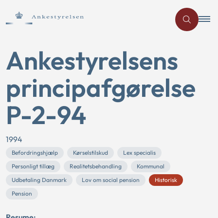
Ankestyrelsens
principafgørelse
P-2-94
1994
Befordringshjælp
Kørselstilskud
Lex specialis
Personligt tillæg
Realitetsbehandling
Kommunal
Udbetaling Danmark
Lov om social pension
Historisk
Pension
Resume: