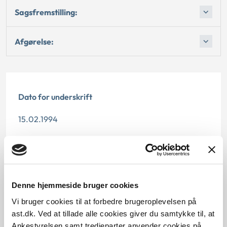
Sagsfremstilling:
Afgørelse:
Dato for underskrift
15.02.1994
Offentliggørelsesdato
12.07.2013
Paragraf
Denne hjemmeside bruger cookies
Vi bruger cookies til at forbedre brugeroplevelsen på
§ 61 § 17
ast.dk. Ved at tillade alle cookies giver du samtykke til, at
Ankestyrelsen samt tredjeparter anvender cookies på