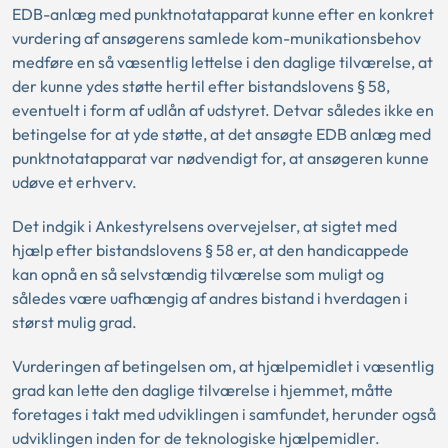
EDB-anlæg med punktnotatapparat kunne efter en konkret
vurdering af ansøgerens samlede kom-munikationsbehov
medføre en så væsentlig lettelse i den daglige tilværelse, at
der kunne ydes støtte hertil efter bistandslovens § 58,
eventuelt i form af udlån af udstyret. Detvar således ikke en
betingelse for at yde støtte, at det ansøgte EDB anlæg med
punktnotatapparat var nødvendigt for, at ansøgeren kunne
udøve et erhverv.
Det indgik i Ankestyrelsens overvejelser, at sigtet med
hjælp efter bistandslovens § 58 er, at den handicappede
kan opnå en så selvstændig tilværelse som muligt og
således være uafhængig af andres bistand i hverdagen i
størst mulig grad.
Vurderingen af betingelsen om, at hjælpemidlet i væsentlig
grad kan lette den daglige tilværelse i hjemmet, måtte
foretages i takt med udviklingen i samfundet, herunder også
udviklingen inden for de teknologiske hjælpemidler.