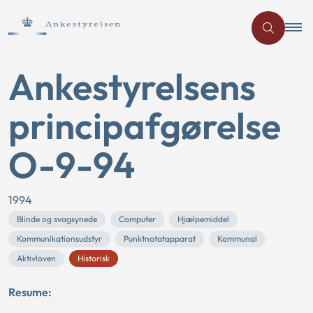
Ankestyrelsens
principafgørelse
O-9-94
1994
Blinde og svagsynede
Computer
Hjælpemiddel
Kommunikationsudstyr
Punktnotatapparat
Kommunal
Aktivloven
Historisk
Resume: