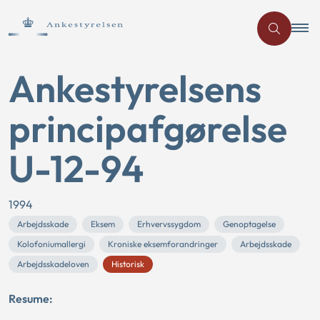
Ankestyrelsens
principafgørelse
U-12-94
1994
Arbejdsskade
Eksem
Erhvervssygdom
Genoptagelse
Kolofoniumallergi
Kroniske eksemforandringer
Arbejdsskade
Arbejdsskadeloven
Historisk
Resume: