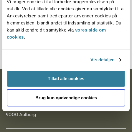
Vi bruger cookies til at forbedre brugeroplevelsen på
ast.dk. Ved at tillade alle cookies giver du samtykke til, at
Paragraf
Ankestyrelsen samt tredjeparter anvender cookies på
§ 33
hjemmesiden, blandt andet til indsamling af statistik. Du
kan altid ændre dit samtykke via
vores side om
Journalnummer
cookies
.
16169-93
Vis detaljer
Tillad alle cookies
Ankestyrelsen
Postadresse:
Brug kun nødvendige cookies
Nytorv 7, 2. sal
9000 Aalborg