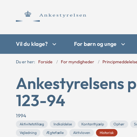
Vil du klage?
For børn og unge
Du er her:
Forside
For myndigheder
Principmeddelels
Ankestyrelsens p
123-94
1994
Aktivitetstillæg
Indkaldelse
Kontanthjælp
Ophør
S
Vejledning
Ægtefælle
Aktivloven
Historisk