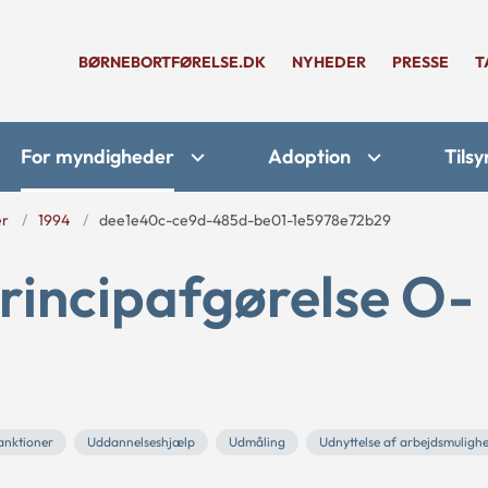
BØRNEBORTFØRELSE.DK
NYHEDER
PRESSE
T
For myndigheder
Adoption
Tilsy
er
1994
dee1e40c-ce9d-485d-be01-1e5978e72b29
rincipafgørelse O-
anktioner
Uddannelseshjælp
Udmåling
Udnyttelse af arbejdsmuligh