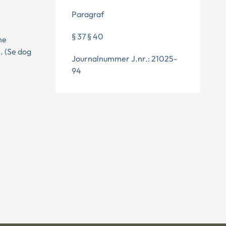
Paragraf
§ 37 § 40
ne
. (Se dog
Journalnummer J.nr.: 21025-
94