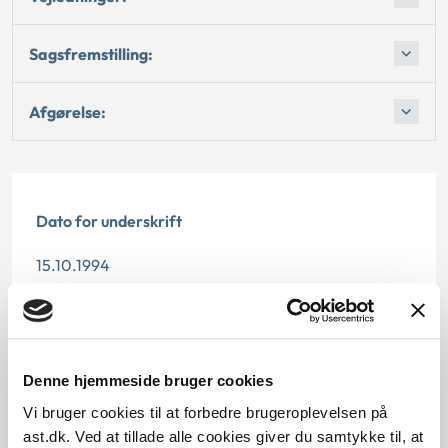
Sagsfremstilling:
Afgørelse:
Dato for underskrift
15.10.1994
Offentliggørelsesdato
12.07.2013
Denne hjemmeside bruger cookies
Paragraf
Vi bruger cookies til at forbedre brugeroplevelsen på
ast.dk. Ved at tillade alle cookies giver du samtykke til, at
§ 2 § 33 § 32