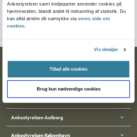
Ankestyrelsen samt tredjeparter anvender cookies på
Journalnummer
hjemmesiden, blandt andet til indsamling af statistik. Du
kan altid ændre dit samtykke via
vores side om
13139-93
cookies
.
Vis detaljer
Ankestyrelsen
Tillad alle cookies
Postadresse:
Nytorv 7, 2. sal
Brug kun nødvendige cookies
9000 Aalborg
Ankestyrelsen Aalborg
Ankestyrelsen København