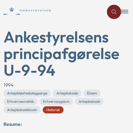
Ankestyrelsens
principafgørelse
U-9-94
1994
Arbejdsløshedsdagpenge
Arbejdsskade
Eksem
Erhvervsevnetab
Erhvervssygdom
Arbejdsskade
Arbejdsskadeloven
Historisk
Resume: