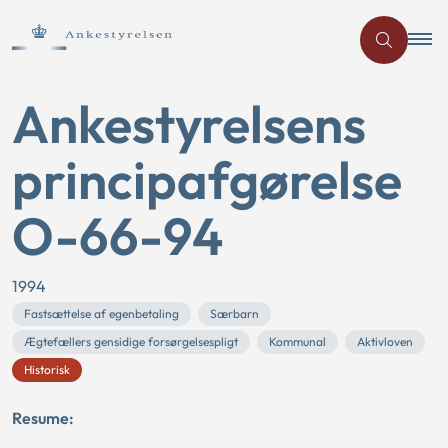
Ankestyrelsens
principafgørelse
O-66-94
1994
Fastsættelse af egenbetaling
Særbarn
Ægtefællers gensidige forsørgelsespligt
Kommunal
Aktivloven
Historisk
Resume: