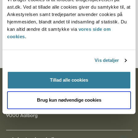
Paragraf
ast.dk. Ved at tillade alle cookies giver du samtykke til, at
Ankestyrelsen samt tredjeparter anvender cookies på
§ 33 § 6 § 46b
hjemmesiden, blandt andet til indsamling af statistik. Du
kan altid ændre dit samtykke via
vores side om
Journalnummer
cookies
.
20213-91
Vis detaljer
Tillad alle cookies
Ankestyrelsen
Postadresse:
Brug kun nødvendige cookies
Nytorv 7, 2. sal
9000 Aalborg