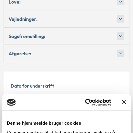
Love:
Vejledninger:
Sagsfremstilling:
Afgørelse:
Dato for underskrift
15.07.1994
Offentliggørelsesdato
Denne hjemmeside bruger cookies
12.07.2013
Vi bruger cookies til at forbedre brugeroplevelsen på