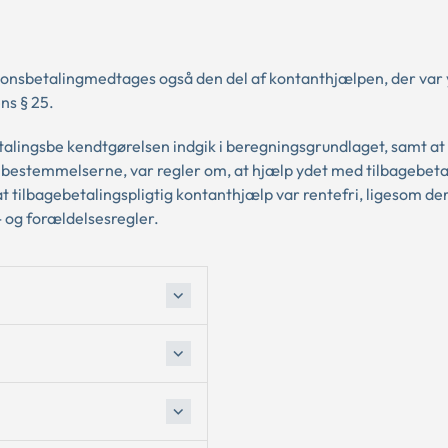
ionsbetalingmedtages også den del af kontanthjælpen, der var
ns § 25.
talingsbe kendtgørelsen indgik i beregningsgrundlaget, samt at
l bestemmelserne, var regler om, at hjælp ydet med tilbagebeta
t tilbagebetalingspligtig kontanthjælp var rentefri, ligesom der
- og forældelsesregler.