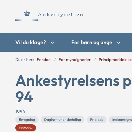
Vil du klage?
For børn og unge
Du er her:
Forside
For myndigheder
Principmeddelels
Ankestyrelsens p
94
1994
Beregning
Daginstitutionsbetaling
Friplads
Indkomstgr
Historisk