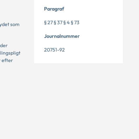
Paragraf
§ 27 § 37 § 4 § 73
 ydet som
Journalnummer
 der
20751-92
lingspligt
 efter