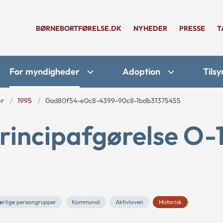
BØRNEBORTFØRELSE.DK
NYHEDER
PRESSE
T
For myndigheder
Adoption
Tilsy
er
1995
0ad80f54-e0c8-4399-90c8-1bdb31375455
rincipafgørelse O-
rlige persongrupper
Kommunal
Aktivloven
Historisk