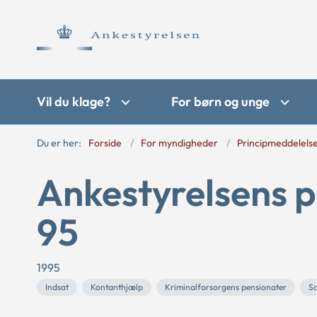
Vil du klage?
For børn og unge
Du er her:
Forside
For myndigheder
Principmeddelels
Ankestyrelsens p
95
1995
Indsat
Kontanthjælp
Kriminalforsorgens pensionater
Sæ