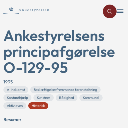
Ankestyrelsens
principafgørelse
O-129-95
1995
A-indkomst
Beskæftigelsesfremmende foranstaltning
Kontanthjælp
Kunstner
Rådighed
Kommunal
Aktivloven
Historisk
Resume: