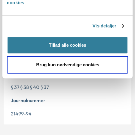
cookies
.
Dato for underskrift
Vis detaljer
15.12.1995
Tillad alle cookies
Offentliggørelsesdato
12.07.2013
Brug kun nødvendige cookies
Paragraf
§ 37 § 38 § 40 § 37
Journalnummer
21499-94