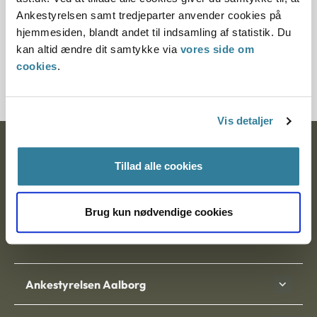
§ 37 § 14 § 43 § 15
Ankestyrelsen samt tredjeparter anvender cookies på
hjemmesiden, blandt andet til indsamling af statistik. Du
Journalnummer
kan altid ændre dit samtykke via
vores side om
cookies
.
60407-94
Vis detaljer
Ankestyrelsen
Tillad alle cookies
Postadresse:
Nytorv 7, 2. sal
Brug kun nødvendige cookies
9000 Aalborg
Ankestyrelsen Aalborg