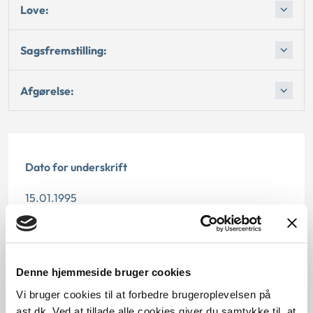
Love:
Sagsfremstilling:
Afgørelse:
Dato for underskrift
15.01.1995
Offentliggørelsesdato
12.07.2013
Denne hjemmeside bruger cookies
Paragraf
Vi bruger cookies til at forbedre brugeroplevelsen på
ast.dk. Ved at tillade alle cookies giver du samtykke til, at