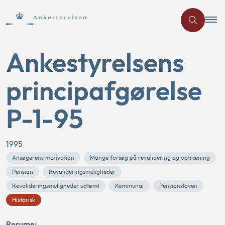
Ankestyrelsens
principafgørelse
P-1-95
1995
Ansøgerens motivation
Mange forsøg på revalidering og optræning
Pension
Revalideringsmuligheder
Revalideringsmuligheder udtømt
Kommunal
Pensionsloven
Historisk
Resume: