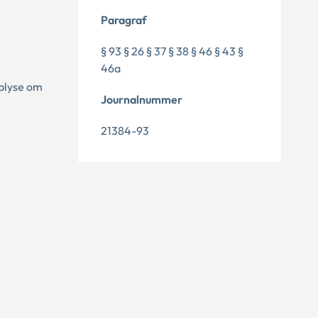
Paragraf
§ 93 § 26 § 37 § 38 § 46 § 43 §
46a
oplyse om
Journalnummer
21384-93