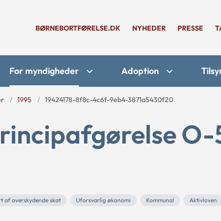
BØRNEBORTFØRELSE.DK
NYHEDER
PRESSE
T
For myndigheder
Adoption
Tilsy
er
1995
19424178-8f8c-4c6f-9eb4-3871a5430f20
rincipafgørelse O-
t af overskydende skat
Uforsvarlig økonomi
Kommunal
Aktivloven