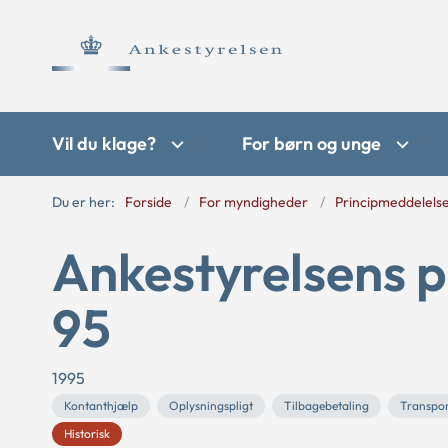
Vil du klage?
For børn og unge
Du er her:
Forside
For myndigheder
Principmeddelels
Ankestyrelsens p
95
1995
Kontanthjælp
Oplysningspligt
Tilbagebetaling
Transpor
Historisk