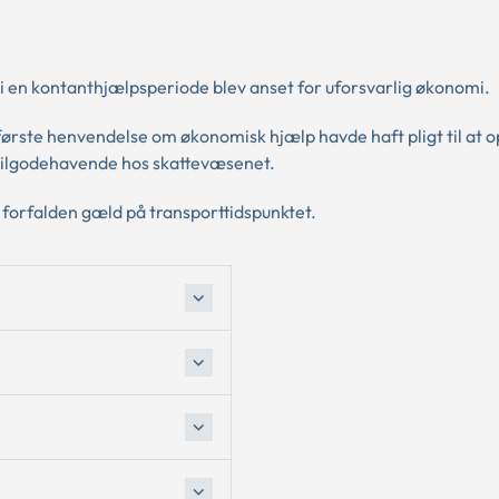
 i en kontanthjælpsperiode blev anset for uforsvarlig økonomi.
 første henvendelse om økonomisk hjælp havde haft pligt til at 
 tilgodehavende hos skattevæsenet.
m forfalden gæld på transporttidspunktet.